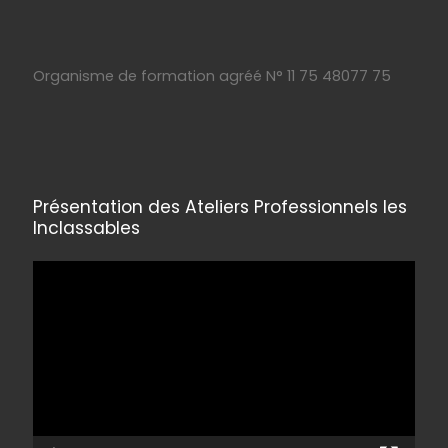
Organisme de formation agréé N° 11 75 48077 75
Présentation des Ateliers Professionnels les
Inclassables
Lecteur
vidéo