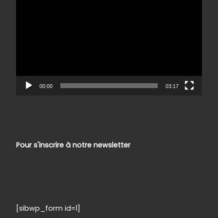
vidéo
00:00
03:17
Pour s'inscrire à notre newsletter
[sibwp_form id=1]