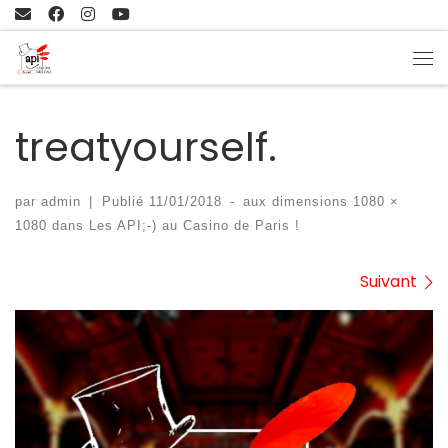
Passer au contenu
Me
treatyourself.
par
admin
|
Publié
11/01/2018
-
aux dimensions
1080 ×
1080
dans
Les API;-) au Casino de Paris !
Navigation des images
Suivant